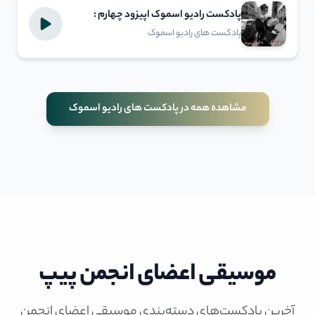
پادکست رادیو اسموک اپیزود چهارم :
پستچی در میزند
پادکست های رادیو اسموک
مشاهده همه در پادکست های رادیو اسموک
موسیقی اعضای انجمن پیپ
آخرین پادکست‌های دسته‌بندی موسیقی اعضای انجمن