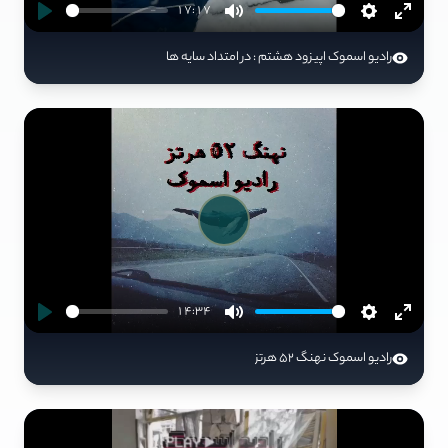
17:17
رادیو اسموک اپیزود هشتم : در امتداد سایه ها
Play
14:34
رادیو اسموک نهنگ 52 هرتز