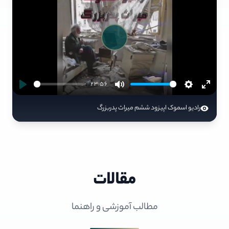
Play
23:56
رادیو اسموک اپیزود ششم میراث پدربزرگ
مقالات
مطالب آموزشی و راهنما