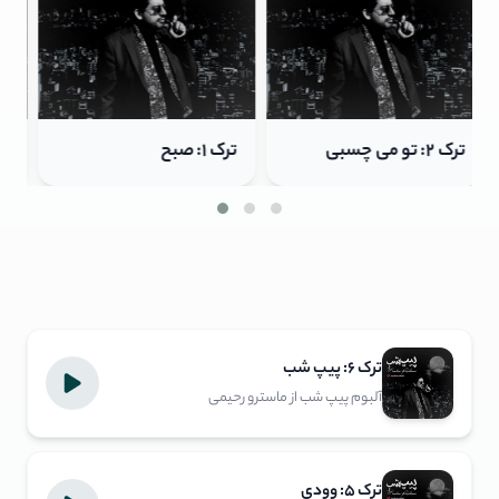
ترک ۱: صبح
ترک ۶: پیپ شب
ترک ۶: پیپ شب
آلبوم پیپ شب از ماسترو رحیمی
ترک ۵: وودی