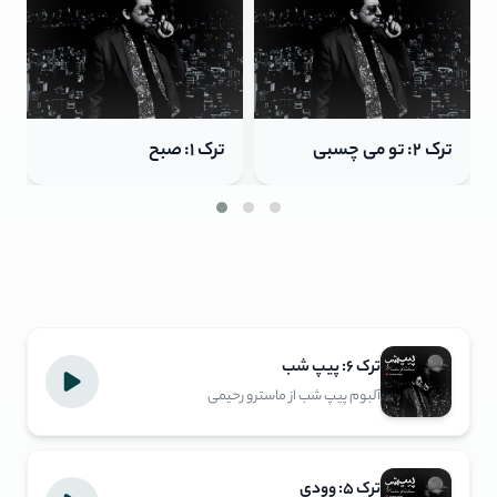
ترک ۱: صبح
ترک ۶: پیپ شب
ترک ۶: پیپ شب
آلبوم پیپ شب از ماسترو رحیمی
ترک ۵: وودی