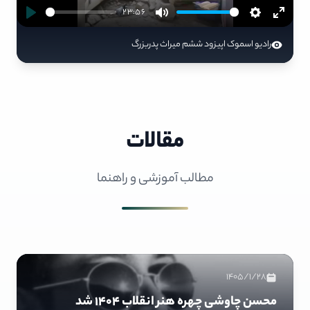
23:56
رادیو اسموک اپیزود ششم میراث پدربزرگ
مقالات
مطالب آموزشی و راهنما
1405/1/28
محسن چاوشی چهره هنر انقلاب ۱۴۰۴ شد