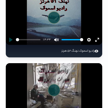
Play
14:34
رادیو اسموک نهنگ 52 هرتز
Play