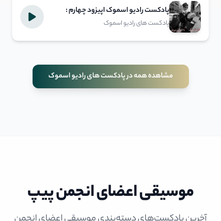
پادکست رادیو اسموک اپیزود چهارم :
پستچی در میزند
پادکست های رادیو اسموک
مشاهده همه در پادکست های رادیو اسموک
موسیقی اعضای انجمن پیپ
آخرین پادکست‌های دسته‌بندی موسیقی اعضای انجمن