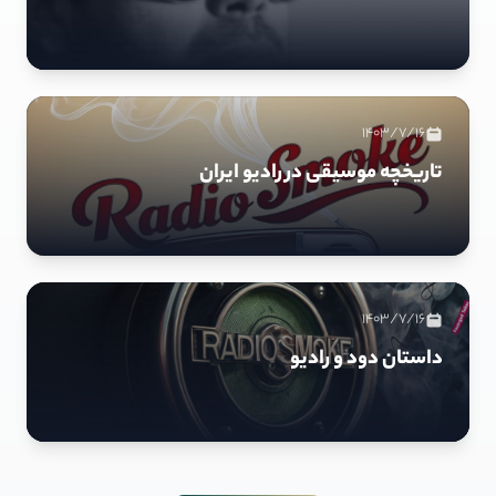
1403/7/16
تاریخچه موسیقی در رادیو ایران
1403/7/16
داستان دود و رادیو