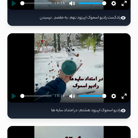
17:18
پادکست رادیو اسموک اپیزود نهم : به مقصدِ , نرسیدن
Play
17:17
رادیو اسموک اپیزود هشتم : در امتداد سایه ها