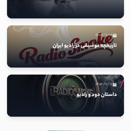
1403/7/16
تاریخچه موسیقی در رادیو ایران
1403/7/16
داستان دود و رادیو