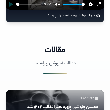
23:56
رادیو اسموک اپیزود ششم میراث پدربزرگ
مقالات
مطالب آموزشی و راهنما
1405/1/28
محسن چاوشی چهره هنر انقلاب ۱۴۰۴ شد