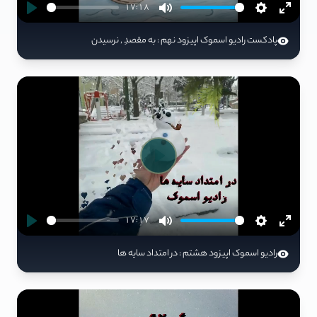
17:18
پادکست رادیو اسموک اپیزود نهم : به مقصدِ , نرسیدن
Play
17:17
رادیو اسموک اپیزود هشتم : در امتداد سایه ها