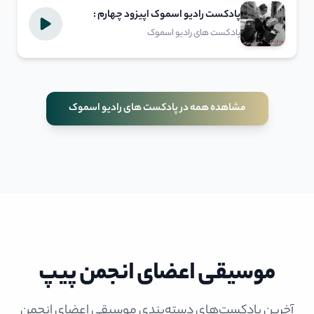
پادکست رادیو اسموک اپیزود چهارم :
پستچی در میزند
پادکست های رادیو اسموک
مشاهده همه در پادکست های رادیو اسموک
موسیقی اعضای انجمن پیپ
آخرین پادکست‌های دسته‌بندی موسیقی اعضای انجمن