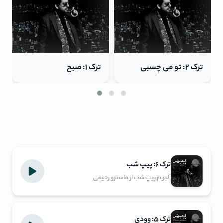
ترک ۱: صبح
ترک ۶: پیپ شب
ترک ۶: پیپ شب
آلبوم پیپ شب از ماسترو رحیمی
ترک ۵: وودی