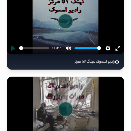
Play
14:34
رادیو اسموک نهنگ 52 هرتز
Play