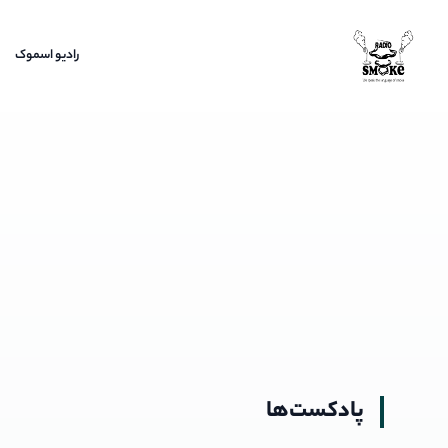
رادیو اسموک
رادیو اسموک
پادکست‌ها